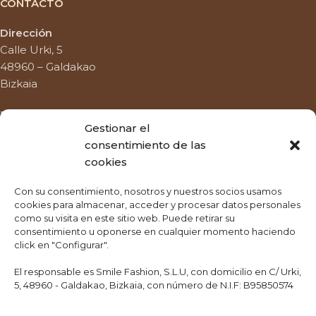
CONTACTO
Dirección
Calle Urki, 5
48960 – Galdakao
Bizkaia
Teléfono
Gestionar el
944 567 103
consentimiento de las
cookies
Whatsapp
680 261 480
Con su consentimiento, nosotros y nuestros socios usamos
cookies para almacenar, acceder y procesar datos personales
Email
como su visita en este sitio web. Puede retirar su
info@copitos.es
consentimiento u oponerse en cualquier momento haciendo
click en "Configurar".
El responsable es Smile Fashion, S.L.U, con domicilio en C/ Urki,
5, 48960 - Galdakao, Bizkaia, con número de N.I.F: B95850574
HORARIO