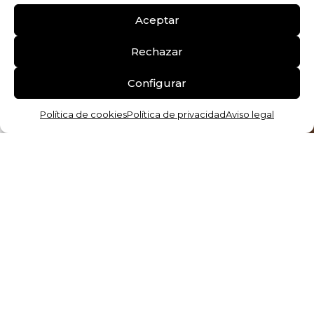
Lunes – Viernes
Aceptar
10:00 – 13:30
17:00 – 20:00
Rechazar
Sábados
1
Configurar
10:00 – 13:30
0
Política de cookies
Política de privacidad
Aviso legal
NOSOTROS
Nosotros
Contacto
Mapa del sitio Web
MÁS INFORMACIÓN
Aviso legal
Política de privacidad
Política de cookies
Términos y condiciones
Declaración de accesibilidad